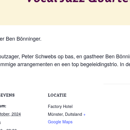
er Ben Bönninger.
Houtzager, Peter Schwebs op bas, en gastheer Ben Bönn
emmige arrangementen en een top begeleidingstrio. In de 
GEVENS
LOCATIE
um:
Factory Hotel
tober, 2024
Münster
,
Duitsland
+
Google Maps
: