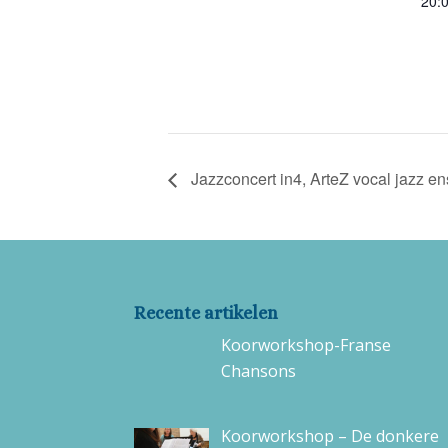
20:0
Jazzconcert in4, ArteZ vocal jazz en
Recente artikelen
Koorworkshop-Franse
Chansons
Koorworkshop – De donkere