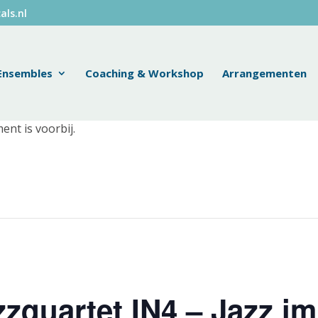
als.nl
Ensembles
Coaching & Workshop
Arrangementen
ent is voorbij.
zzquartet IN4 – Jazz im