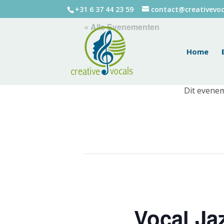
+31 6 37 44 23 59
contact@creativevoc
« Alle Evenementen
Home
Dit evenem
Vocal Ja