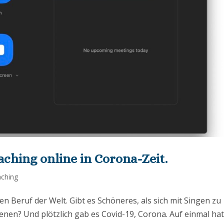
ching online in Corona-Zeit.
ching
en Beruf der Welt. Gibt es Schöneres, als sich mit Singen zu
enen? Und plötzlich gab es Covid-19, Corona. Auf einmal ha