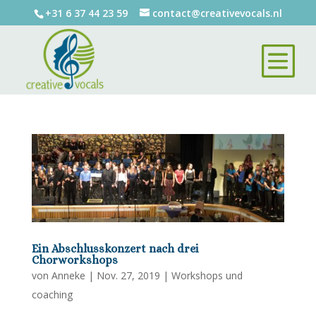
+31 6 37 44 23 59
contact@creativevocals.nl
Ein Abschlusskonzert nach drei
Chorworkshops
von
Anneke
|
Nov. 27, 2019
|
Workshops und
coaching