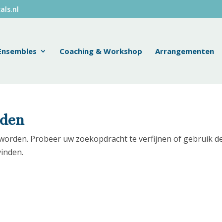
als.nl
Ensembles
Coaching & Workshop
Arrangementen
nden
worden. Probeer uw zoekopdracht te verfijnen of gebruik d
vinden.