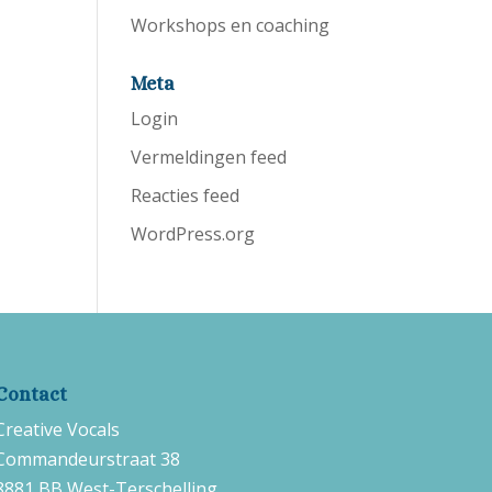
Workshops en coaching
Meta
Login
Vermeldingen feed
Reacties feed
WordPress.org
Contact
Creative Vocals
Commandeurstraat 38
8881 BB West-Terschelling